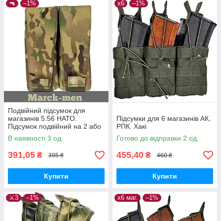
🔫
–1%
х6
–1%
Подвійний підсумок для
магазинів 5.56 НАТО.
Підсумки для 6 магазинів АК,
Підсумок подвійний на 2 або
РПК. Хакі
4 магазини АR-15 5.56.
В наявності 3 од.
Готово до відправки 2 од.
Multicam, закритий
391,05
455,40
₴
₴
395 ₴
460 ₴
Купити
Купити
⚔️3
–1%
х6 маг.
–1%