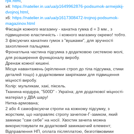
rpk.html
,
х4:
https://natelier.in.ua/ua/p1649962876-podsumok-armejskij-
dvojnoj.html
,
х6:
https://natelier.in.ua/ua/p1617308472-trojnoj-podsumok-
magazinov.html
Фіксація кожного магазину - канатна гумка d = 3 мм., з
підвищеною еластичність - і кожного магазину окремо! тобто.
3 фіксуючих канатних гумок з "вушками", для зручності
захоплення пальцями.
Фронатльна частина підсумка з додатковою системою молі,
для розширення функціоналу виробу.
Дренаж кожної кишені.
Місця навантажень (кріплення строп до тіла підсумка, стики
деталей тощо) з додатковими закріпками для підвищення
міцності виробу.
Колір: мультикам, хакі, піксель.
Тканина-кордура, "500D" - Україна; для додаткової міцності-
матеріал у ДВА шару!
Нитка-армована;
2 або 4 самофіксуючи стропи на кожному підсумку, з
жорстким, що направляє стропу зачепом-Г-замком, який
замикає "сам себе" на носії. Хвостик зачепа можна
використовувати як додатковий замикаючий елемент;
Відправлення НП, оплата післяплатою, безготівковими