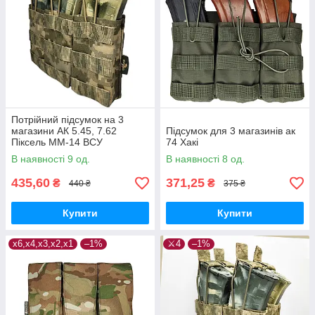
Потрійний підсумок на 3
магазини АК 5.45, 7.62
Підсумок для 3 магазинів ак
Піксель ММ-14 ВСУ
74 Хакі
В наявності 9 од.
В наявності 8 од.
435,60
371,25
₴
₴
440 ₴
375 ₴
Купити
Купити
х6,х4,х3,х2,х1
–1%
⚔️4
–1%