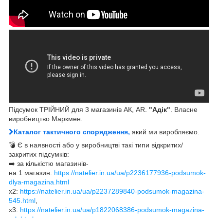
Підсумок ТРІЙНИЙ для 3 магазинів АК, АR.
"Адік"
. Власне
виробництво Маркмен.
Каталог тактичного спорядження,
який ми виробляємо.
💣 Є в наявності або у виробництві такі типи відкритих/
закритих підсумків:
➡️ за кількістю магазинів-
на 1 магазин:
https://natelier.in.ua/ua/p2236177936-podsumok-
dlya-magazina.html
х2:
https://natelier.in.ua/ua/p2237289840-podsumok-magazina-
545.html
,
х3:
https://natelier.in.ua/ua/p1822068386-podsumok-magazina-