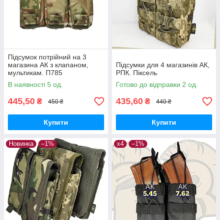
Підсумок потрійний на 3
магазина АК з клапаном,
Підсумки для 4 магазинів АК,
мультикам. П785
РПК. Піксель
В наявності 5 од.
Готово до відправки 2 од.
445,50
435,60
₴
₴
450 ₴
440 ₴
Купити
Купити
Новинка
–1%
х4
–1%