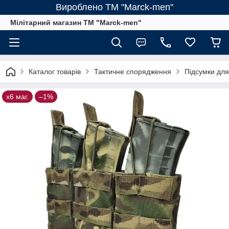
Вироблено ТМ "Marck-men"
Мілітарний магазин ТМ "Marck-men"
Каталог товарів
Тактичне спорядження
Підсумки для
х6 маг.
–1%