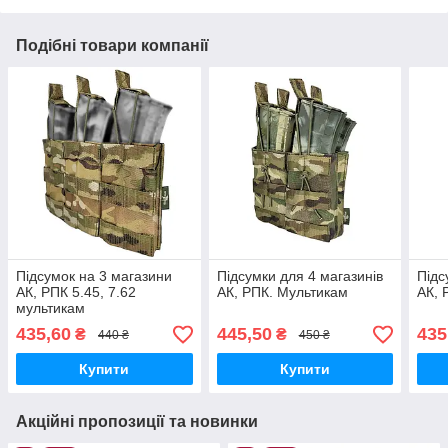
Подібні товари компанії
Підсумок на 3 магазини
Підсумки для 4 магазинів
Підс
АК, РПК 5.45, 7.62
АК, РПК. Мультикам
АК, 
мультикам
435,60
445,50
435
₴
₴
440 ₴
450 ₴
Купити
Купити
Акційні пропозиції та новинки