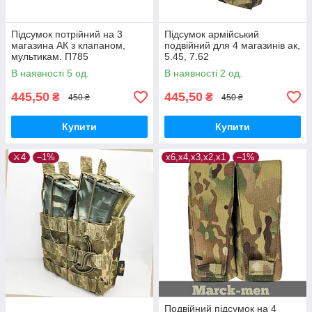
Підсумок потрійний на 3
Підсумок армійський
магазина АК з клапаном,
подвійний для 4 магазинів ак,
мультикам. П785
5.45, 7.62
В наявності 5 од.
В наявності 2 од.
445,50
445,50
₴
₴
450 ₴
450 ₴
Купити
Купити
⚔️4
–1%
х6,х4,х3,х2,х1
–1%
Подвійний підсумок на 4