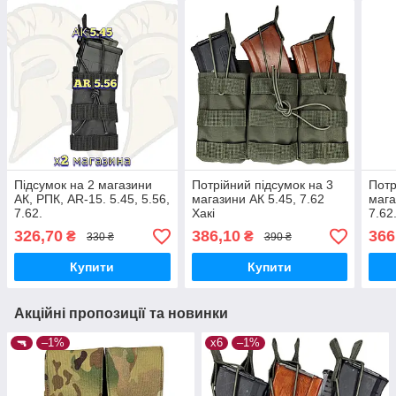
Підсумок на 2 магазини
Потрійний підсумок на 3
Потр
АК, РПК, AR-15. 5.45, 5.56,
магазини АК 5.45, 7.62
мага
7.62.
Хакі
7.62
326,70
386,10
366
₴
₴
330 ₴
390 ₴
Купити
Купити
Акційні пропозиції та новинки
🔫
–1%
х6
–1%