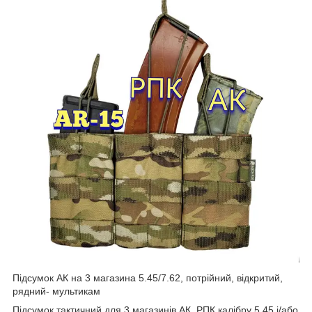
Підсумок АК на 3 магазина 5.45/7.62, потрійний, відкритий,
рядний- мультикам
Підсумок тактичний для 3 магазинів АК, РПК калібру 5.45 і/або