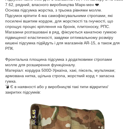
7.62, рядний, власного виробництва Марк-мен ❤️.
Основа підсумка жорстка, з трьома рівнями молле.
Підсумок кріпити 4-ма самофіксувальними стропами, які
посилені вшитим кордом, для жорсткості та гнучкості, що
спрощує процес кріплення на бронік, плитоноску, РПС.
Магазини розташовані в ряд, фіксуються канатною гумкою
підвищеної еластичності, завдяки оптимальному розміру
кишені підсумка підійдуть і для магазинів AR-15, а також для
РПК.
Фронтальна площина підсумка з додатковими стропами
молле для розширення функціоналу.
Матеріал: кордура 500D-Уркаїна, хакі, піксель, мультикам;
армована нитка, щільна стропа, жорсткий корд + запасна
гумка.
💣 Є в наявності або у виробництві такі типи відкритих/
закритих підсумків: