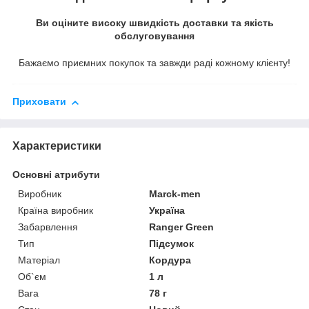
Ви оціните високу швидкість доставки та якість
обслуговування
Бажаємо приємних покупок та завжди раді кожному клієнту!
Приховати
Характеристики
Основні атрибути
Виробник
Marck-men
Країна виробник
Україна
Забарвлення
Ranger Green
Тип
Підсумок
Матеріал
Кордура
Об`єм
1 л
Вага
78 г