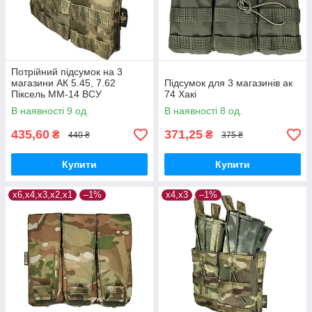
Потрійний підсумок на 3
магазини АК 5.45, 7.62
Підсумок для 3 магазинів ак
Піксель ММ-14 ВСУ
74 Хакі
В наявності 9 од.
В наявності 8 од.
435,60
371,25
₴
₴
440 ₴
375 ₴
Купити
Купити
х6,х4,х3,х2,х1
–1%
х4,х3
–1%