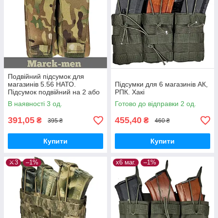
Подвійний підсумок для
магазинів 5.56 НАТО.
Підсумки для 6 магазинів АК,
Підсумок подвійний на 2 або
РПК. Хакі
4 магазини АR-15 5.56.
В наявності 3 од.
Готово до відправки 2 од.
Multicam, закритий
391,05
455,40
₴
₴
395 ₴
460 ₴
Купити
Купити
⚔️3
–1%
х6 маг.
–1%