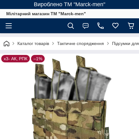
Вироблено ТМ "Marck-men"
Мілітарний магазин ТМ "Marck-men"
Каталог товарів
Тактичне спорядження
Підсумки для
х3- АК, РПК
–1%