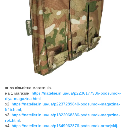
➡️ за кількістю магазинів-
на 1 магазин:
https://natelier.in.ua/ua/p2236177936-podsumok-
dlya-magazina.html
х2:
https://natelier.in.ua/ua/p2237289840-podsumok-magazina-
545.html
,
х3:
https://natelier.in.ua/ua/p1822068386-podsumok-magazina-
rpk.html
,
х4:
https://natelier.in.ua/ua/p1649962876-podsumok-armejskij-