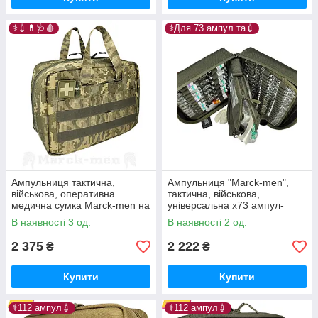
⚕️💉💊🩺🩸
⚕️Для 73 ампул та💉
Ампульниця тактична,
Ампульниця "Marck-men",
військова, оперативна
тактична, військова,
медична сумка Marck-men на
універсальна х73 ампул-
х73+ ампул, А551. Марк-1
А222. "Марк-1"
В наявності 3 од.
В наявності 2 од.
2 375
2 222
₴
₴
Купити
Купити
⚕️112 ампул💉
⚕️112 ампул💉