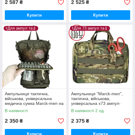
2 587
2 525
₴
₴
Купити
Купити
⚕️Для ампул та💉
⚕️Для 73 ампул та💉
Ампульниця тактична,
Ампульниця "Marck-men",
військова, універсальна
тактична, військова,
медична сумка Marck-men на
універсальна х73 ампул-
х73+ ампул, хакі- А225.
А232. "Марк-1" Мультикам
В наявності
В наявності 2 од.
Марк-2
2 350
2 375
₴
₴
Купити
Купити