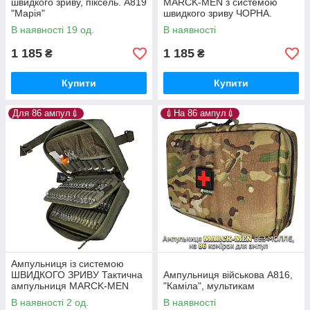
швидкого зриву, піксель. А819
MARCK-MEN з системою
"Марія"
швидкого зриву ЧОРНА.
Ампульниця швидкоскид
В наявності 19 од.
В наявності
"Марія"
1 185
1 185
₴
₴
Купити
Купити
Для 86 ампул💉
💉На 86 ампул💉
Ампульниця із системою
ШВИДКОГО ЗРИВУ Тактична
Ампульниця військова А816,
ампульниця MARCK-MEN
"Каміла", мультикам
Захисна відривна
В наявності 2 од.
В наявності
ампульниця Органайзер для