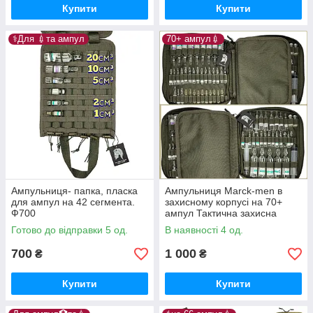
Купити
Купити
⚕️Для 💉та ампул
70+ ампул💉
Ампульниця- папка, пласка
Ампульниця Marck-men в
для ампул на 42 сегмента.
захисному корпусі на 70+
Ф700
ампул Тактична захисна
армійська Ампульниця в
Готово до відправки 5 од.
В наявності 4 од.
медрюкзак, в медсумку ХАКІ
700
1 000
₴
₴
Купити
Купити