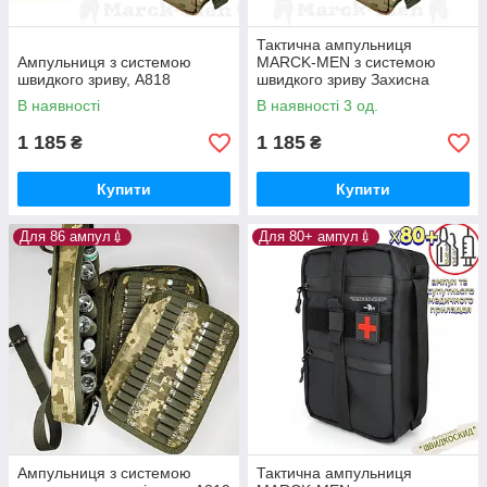
Тактична ампульниця
Ампульниця з системою
MARCK-MEN з системою
швидкого зриву, А818
швидкого зриву Захисна
військова ампульниця-
В наявності
В наявності 3 од.
швидкоскид. Органайзер
ампул. Мльтикам
1 185
1 185
₴
₴
Купити
Купити
Для 86 ампул💉
Для 80+ ампул💉
Ампульниця з системою
Тактична ампульниця