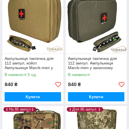
Ампульниця тактична для
Ампульниця тактична для
112 ампул, койот.
112 ампул. Ампульниця
Ампульниця Marck-men у
Marck-men у захисному
захисному корпусі, тактична,
корпусі, тактична, військова,
В наявності 5 од.
В наявності
військова.
хакі
840
840
₴
₴
Купити
Купити
💉На 86 ампул💉
💉Для 86 ампул 💉