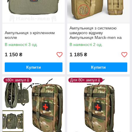
Ампульниця з системою
Ампульниця з кріпленням
швидкого відриву
молле
Ампульниця Marck-men на
платформі з molle з кишенею
В наявності 3 од.
В наявності 2 од.
під рукавички Койот
1 150
1 185
₴
₴
Купити
Купити
⚕️80+ ампул💉
Для 80+ ампул💉