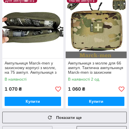
Для ампул🏥та💉
⚕️на 66 ампул💉
Ампульниця Marck-men у
Ампульниця з молле для 66
захисному корпусі з моллє,
ампул. Тактична ампульниця
на 75 ампул. Ампульниця з
Marck-men із захисним
молле на медрюкзак
корпусом. Мультикам.
В наявності
В наявності 2 од.
«Міні+М».
1 070
1 060
₴
₴
Купити
Купити
Показати ще