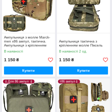
Ампульниця з молле Marck-
men х86 ампул, тактична.
Ампульниця тактична з
Ампульниця з кріпленням
кріпленням молле Піксель
молле, із захисними
В наявності
В наявності 2 од.
стінками. А826
1 150
1 150
₴
₴
Купити
Купити
💉Для 86 ампул 💉
⚕️86 ампул💉