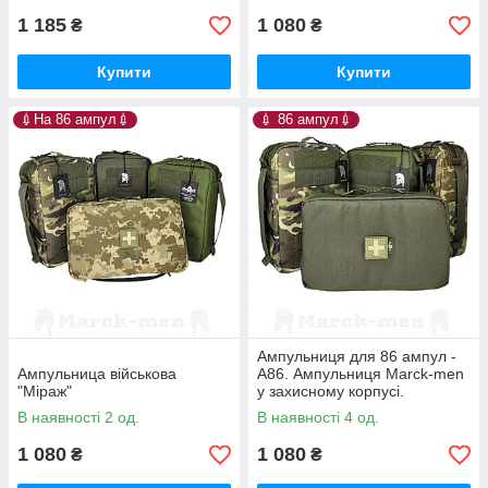
ампул. ХАКІ
1 185
1 080
₴
₴
Купити
Купити
💉На 86 ампул💉
💉 86 ампул💉
Ампульниця для 86 ампул -
Ампульница військова
А86. Ампульниця Marck-men
"Міраж"
у захисному корпусі.
Ампульниця тактична,
В наявності 2 од.
В наявності 4 од.
військова
1 080
1 080
₴
₴