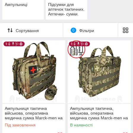
Ампульниці
Підсумки для
аптечок тактичних.
Аптечки- сумки.
Медичні тактичні
наплічники
Сортування
0
Фільтри
⚕️💉💊🩺🩸
⚕️💉💊🩺🩸
Ампульниця тактична
Ампульниця тактична,
військова, оперативна
військова, оперативна
медична сумка Marck-men на
медична сумка Marck-men на
х73+ ампул, мультикам,
х73+ ампул, А225. Марк-2
Під замовлення
В наявності
А665. Марк-2