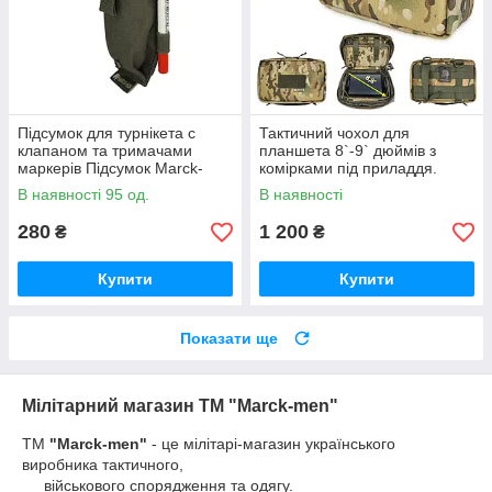
Підсумок для турнікета с
Тактичний чохол для
клапаном та тримачами
планшета 8`-9` дюймів з
маркерів Підсумок Marck-
комірками під приладдя.
men для турнікета закритий
Захисний адмінпідсумок
В наявності 95 од.
В наявності
23х15х8 для планшета
280
1 200
₴
₴
Купити
Купити
Показати ще
Мілітарний магазин ТМ "Marck-men"
ТМ
"Marck-men"
- це мілітарі-магазин українського
виробника тактичного,
військового спорядження та одягу.