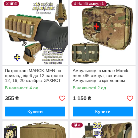
⚔️💣🚀
💉На 86 ампул💉
Патронташ MARCK-MEN на
Ампульниця з молле Marck-
приклад від 6 до 12 патронів
men х86 ампул, тактична.
12, 16, 20 калібрів. ЗАХИСТ
Ампульниця з кріпленням
від ПЕРЕКРУЧУВАННЯ та
молле, із захисними
В наявності 4 од.
В наявності 2 од.
СПОВЗАННЯ! КОЙОТ
стінками. А826
355
1 150
₴
₴
Купити
Купити
💣⚔️