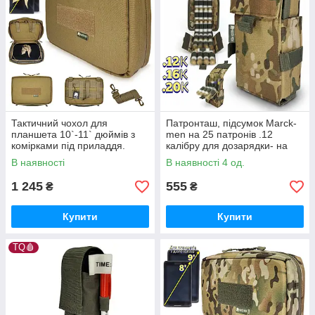
Тактичний чохол для
Патронташ, підсумок Marck-
планшета 10`-11` дюймів з
men на 25 патронів .12
комірками під приладдя.
калібру для дозарядки- на
Захисний підсумок 25х17х8-
варбелт, РПС. МОЛЛЕ,
В наявності
В наявності 4 од.
для планшета
Мультикам
1 245
555
₴
₴
Купити
Купити
TQ🩸