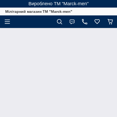
Вироблено ТМ "Marck-men"
Мілітарний магазин ТМ "Marck-men"