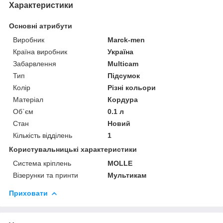
Характеристики
Основні атрибути
Виробник
Marck-men
Країна виробник
Україна
Забарвлення
Multicam
Тип
Підсумок
Колір
Різні кольори
Матеріал
Кордура
Об`єм
0.1 л
Стан
Новий
Кількість відділень
1
Користувальницькі характеристики
Система кріплень
MOLLE
Візерунки та принти
Мультикам
Приховати