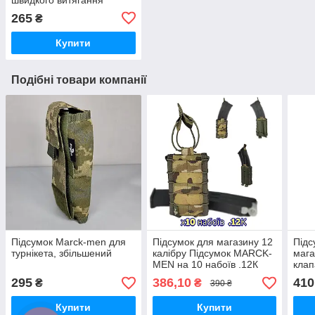
265
₴
Купити
Подібні товари компанії
Підсумок Marck-men для
Підсумок для магазину 12
Підс
турнікета, збільшений
калібру Підсумок MARCK-
мага
MEN на 10 набоїв .12К
клап
калібру. Мультикам.
мага
295
386,10
410
₴
₴
390 ₴
Пікс
Купити
Купити