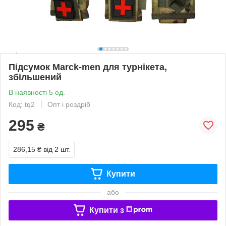
Підсумок Marck-men для турнікета,
збільшений
В наявності 5 од.
Код: tq2
Опт і роздріб
295
₴
286,15 ₴
від 2 шт.
Купити
або
Купити з