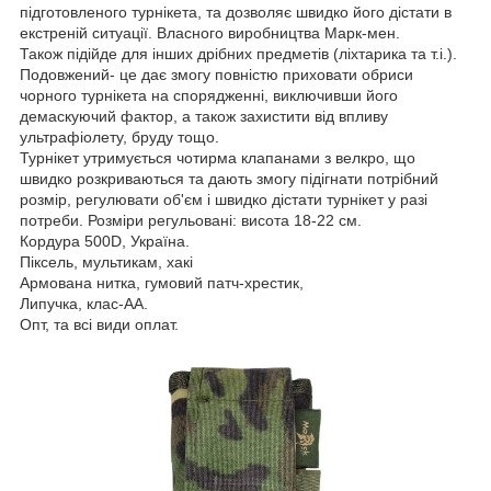
підготовленого турнікета, та дозволяє швидко його дістати в
екстреній ситуації. Власного виробництва Марк-мен.
Також підійде для інших дрібних предметів (ліхтарика та т.і.).
Подовжений- це дає змогу повністю приховати обриси
чорного турнікета на спорядженні, виключивши його
демаскуючий фактор, а також захистити від впливу
ультрафіолету, бруду тощо.
Турнікет утримується чотирма клапанами з велкро, що
швидко розкриваються та дають змогу підігнати потрібний
розмір, регулювати об'єм і швидко дістати турнікет у разі
потреби. Розміри регульовані: висота 18-22 см.
Кордура 500D, Україна.
Піксель, мультикам, хакі
Армована нитка, гумовий патч-хрестик,
Липучка, клас-АА.
Опт, та всі види оплат.