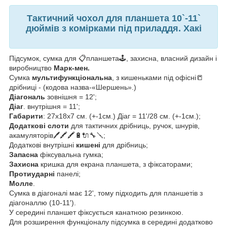
Тактичний чохол для планшета 10`-11`
дюймів з комірками під приладдя. Хакі
Підсумок, сумка для 📋планшета🕹, захисна, власний дизайн і
виробництво
Марк-мен.
Сумка
мультифункціональна
, з кишеньками під офісні📒
дрібниці - (кодова назва-«Шершень».)
Діагональ
зовнішня = 12';
Діаг
. внутрішня = 11';
Габарити
: 27х18х7 см. (+-1см.) Діаг = 11'/28 см. (+-1см.);
Додаткові слоти
для тактичних дрібниць, ручок, шнурів,
акамуляторів🖊🖍🖍🔋🔌🔧🪛;
Додаткові внутрішні
кишені
для дрібниць;
Запасна
фіксувальна гумка;
Захисна
кришка для екрана планшета, з фіксаторами;
Протиударні
панелі;
Молле
.
Сумка в діагоналі має 12', тому підходить для планшетів з
діагоналлю (10-11').
У середині планшет фіксується канатною резинкою.
Для розширення функціоналу підсумка в середині додатково