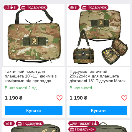
💥💣📱
Подарунок
👜📱
Подарунок
Тактичний чохол для
Підсумок тактичний
планшета 10`-11` дюймів з
29х22х4см для планшета
комірками під приладдя.
діагоналі 13` Підсумок Marck-
Адмін підсумок для
men захисний для гаджета
В наявності 2 од.
В наявності
планшета. П212
13' дюймів
1 190
1 190
₴
₴
Купити
Купити
💻📱
Подарунок
Для гаджетів🕹️
Подарунок