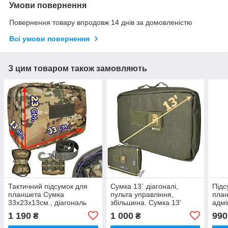
Умови повернення
Повернення товару впродовж 14 днів за домовленістю
Всі умови повернення
З цим товаром також замовляють
Тактичний підсумок для
Сумка 13` діагоналі,
Підс
планшета Сумка
пульта управління,
план
33х23х13см., діагональ
збільшена. Сумка 13'
адмі
15'дюйм., для гаджета,
дюймів, збільшена, під
наві
1 190
1 000
990
₴
₴
планшета. Мультикам.
планшет, Моллі, хакі.
Фут
захи