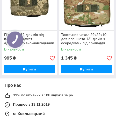
Підсумок 12 дюймів під
Тактичний чохол 29х22х10
планшет, ґаджет,
для планшета 13` дюйм з
адміністративно-навігаційний
осередками під приладдя.
молі Футляр планшета
Адмін підсумок для
В наявності
В наявності
захисний. Піксель
планшета.
995
1 345
₴
₴
Купити
Купити
Про нас
99% позитивних з 180 відгуків за рік
Працює з 13.11.2019
м. Хмельницький