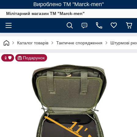
Вироблено ТМ "Marck-men"
Мілітарний магазин ТМ "Marck-men"
Каталог товарів
Тактичне спорядження
Штурмові рюкз
📱🛡️
Подарунок