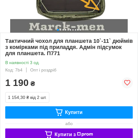
Тактичний чохол для планшета 10`-11` дюймів
з комірками під приладдя. Адмін підсумок
для планшета. П771
В наявності 3 од.
Код: 7b4
Опт і роздріб
1 190
₴
1 154,30 ₴
від 2 шт.
Купити
або
Купити з