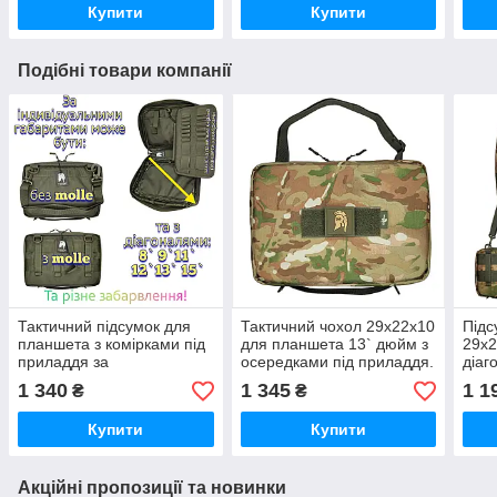
Купити
Купити
Подібні товари компанії
Тактичний підсумок для
Тактичний чохол 29х22х10
Підс
планшета з комірками під
для планшета 13` дюйм з
29х2
приладдя за
осередками під приладдя.
діаг
ІНДИВІДУАЛЬНИМИ
Адмін підсумок для
Marc
1 340
1 345
1 1
₴
₴
ПАРАМЕТРАМИ
планшета.
гадж
ЗАМОВНИКА
Купити
Купити
Акційні пропозиції та новинки