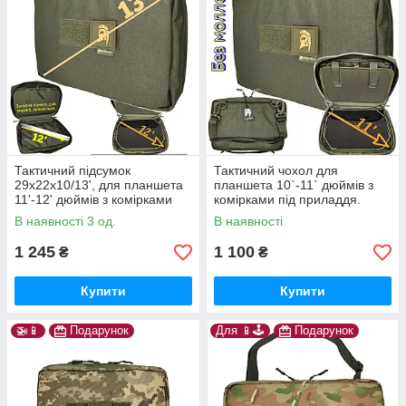
Тактичний підсумок
Тактичний чохол для
29х22х10/13', для планшета
планшета 10`-11` дюймів з
11'-12' дюймів з комірками
комірками під приладдя.
під приладдя. Хакі
Адмін підсумок без моллє
В наявності 3 од.
В наявності
для планшета
1 245
1 100
₴
₴
Купити
Купити
🚁📱
Подарунок
Для 📱🕹️
Подарунок