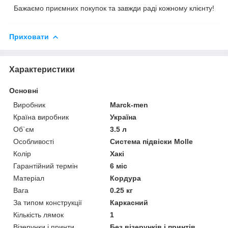
Бажаємо приємних покупок та завжди раді кожному клієнту!
Приховати
Характеристики
Основні
Виробник
Marck-men
Країна виробник
Україна
Об`єм
3.5 л
Особливості
Система підвіски Molle
Колір
Хакі
Гарантійний термін
6 міс
Матеріал
Кордура
Вага
0.25 кг
За типом конструкції
Каркасний
Кількість лямок
1
Візерунки і принти
Без візерунків і принтів