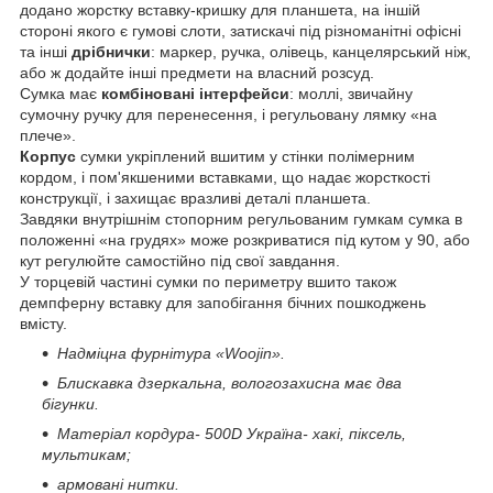
додано жорстку вставку-кришку для планшета, на іншій
стороні якого є гумові слоти, затискачі під різноманітні офісні
та інші
дрібнички
: маркер, ручка, олівець, канцелярський ніж,
або ж додайте інші предмети на власний розсуд.
Сумка має
комбіновані інтерфейси
: моллі, звичайну
сумочну ручку для перенесення, і регульовану лямку «на
плече».
Корпус
сумки укріплений вшитим у стінки полімерним
кордом, і пом'якшеними вставками, що надає жорсткості
конструкції, і захищає вразливі деталі планшета.
Завдяки внутрішнім стопорним регульованим гумкам сумка в
положенні «на грудях» може розкриватися під кутом у 90, або
кут регулюйте самостійно під свої завдання.
У торцевій частині сумки по периметру вшито також
демпферну вставку для запобігання бічних пошкоджень
вмісту.
Надміцна фурнітура «Woojin».
Блискавка дзеркальна, вологозахисна має два
бігунки.
Матеріал кордура- 500D Україна- хакі, піксель,
мультикам;
армовані нитки.