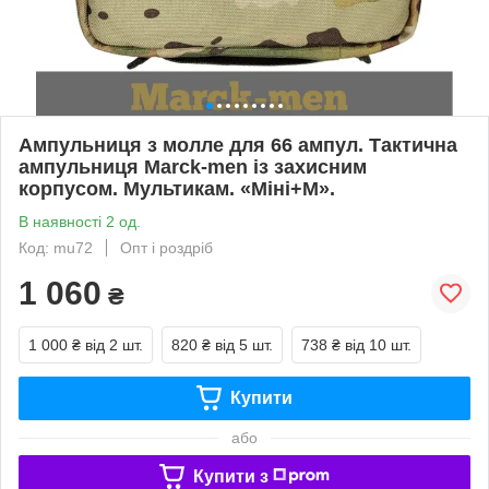
Ампульниця з молле для 66 ампул. Тактична
ампульниця Marck-men із захисним
корпусом. Мультикам. «Міні+М».
В наявності 2 од.
Код: mu72
Опт і роздріб
1 060
₴
1 000 ₴
від 2 шт.
820 ₴
від 5 шт.
738 ₴
від 10 шт.
Купити
або
Купити з