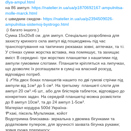
dlya-ampul.html
на 86 ампул-
https://natelier.in.ua/ua/p1870692167-ampulnitsa-
molle-marck.html
с швидким скидом-
https://natelier.in.ua/ua/p2394509026-
ampulnitsa-sistemoj-bystrogo.html
(і багато іншого.)
Сумка 15х20х8 см. для ампул. Спеціально розроблена для
захисту крихкого скла ампул від пошкоджень під час
транспортування на тактичних рюкзаках зовні, аптечках, та т.і.
У стінках сумки жорстка вставка, яка помякшує, та захищає
вміст. В середині- три жорстких планшетки з нашитими під
ампули гумовими слотами. Планшети кріпляться на липучках,
що дозволяє їх розташувати в сумці на власний розсуд,
відповідно потреб.
💉🩹На двох боках планшетів нашито по дві гумові стрічки під
ампули від 1см³ до 5 см³. На третьому планшеті слоти для
ампул 20 см³.=6 шт., або для блістерів таблеток, відповідно до
конкретних задач. На середній планшетці можна розмістити
до 8 ампул 10см³, та до 24 ампул 1-5см³.
Матеріал кордура 500d Україна-
🚥хакі, піксель Мультикам, койот
Водотримка блискавка- зеркальна з двомма бігунками та
додатковим пулером, для зручності захвата бігунка руками;
зовня ручка ппереносу;