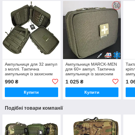
Ампульниця для 32 ампул
Ампульниця MARCK-MEN
Такт
з моллі. Тактична
для 60+ ампул. Тактична
кріп
ампульниця із захисним
ампульниця із захисним
ампу
корпусом та кріпленням
корпусом. Кейс для ампул
Ампу
990
1 025
1 0
₴
₴
моллі. "Міні-М"
Органайзер для ампул
корп
Купити
Купити
Подібні товари компанії