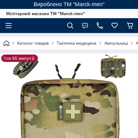
Вироблено ТМ "Marck-men"
Мілітарний магазин ТМ "Marck-men"
Каталог товарів
Тактична медицина
Ампульниці
⚕️на 66 ампул💉