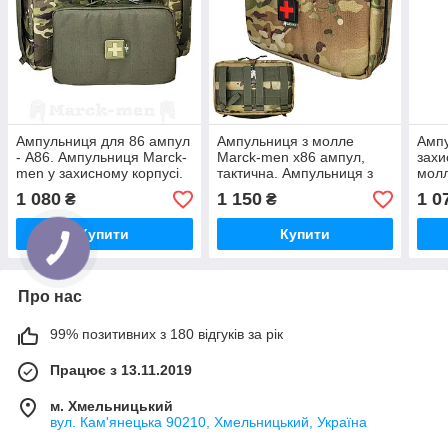
Ампульниця для 86 ампул
Ампульниця з молле
Ампу
- А86. Ампульниця Marck-
Marck-men х86 ампул,
захи
men у захисному корпусі.
тактична. Ампульниця з
молл
Ампульниця тактична,
кріпленням молле, із
Ампу
1 080
1 150
1 0
₴
₴
військова
захисними стінками. А826
мед
Купити
Купити
Про нас
99% позитивних з 180 відгуків за рік
Працює з 13.11.2019
м. Хмельницький
вул. Кам'янецька 90210, Хмельницький, Україна