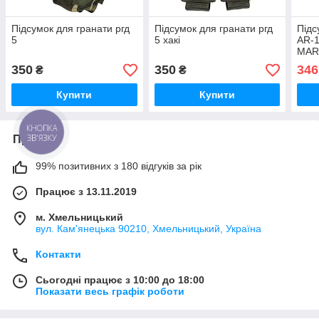
Підсумок для гранати ргд
Підсумок для гранати ргд
Підс
5
5 хакі
AR-1
MAR
мага
350
350
346
₴
₴
закр
ПІК
Купити
Купити
КНОПКА
ЗВ'ЯЗКУ
Про нас
99% позитивних з 180 відгуків за рік
Працює з 13.11.2019
м. Хмельницький
вул. Кам'янецька 90210, Хмельницький, Україна
Контакти
Сьогодні працює з 10:00 до 18:00
Показати весь графік роботи