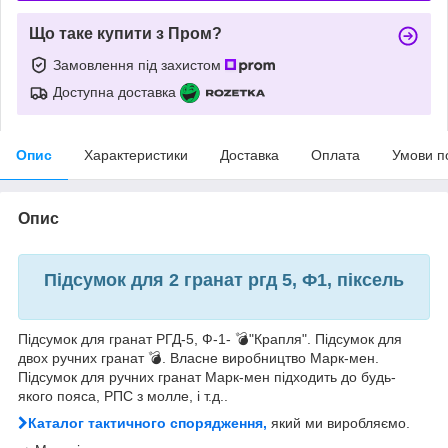
Що таке купити з Пром?
Замовлення під захистом
Доступна доставка
Опис
Характеристики
Доставка
Оплата
Умови п
Опис
Підсумок для 2 гранат ргд 5, Ф1, піксель
Підсумок для гранат РГД-5, Ф-1- 💣"Крапля". Підсумок для
двох ручних гранат 💣. Власне виробництво Марк-мен.
Підсумок для ручних гранат Марк-мен підходить до будь-
якого пояса, РПС з молле, і т.д..
Каталог тактичного спорядження,
який ми виробляємо.