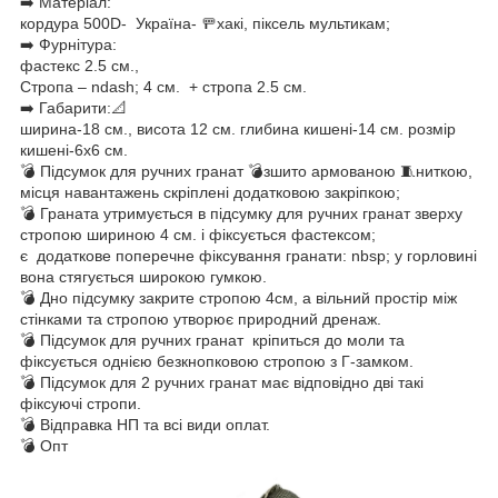
➡️ Матеріал:
кордура 500D- Україна- 🚥хакі, піксель мультикам;
➡️ Фурнітура:
фастекс 2.5 см.,
Стропа – ndash; 4 см. + стропа 2.5 см.
➡️ Габарити:📐
ширина-18 см., висота 12 см. глибина кишені-14 см. розмір
кишені-6х6 см.
💣 Підсумок для ручних гранат 💣зшито армованою 🧵ниткою,
місця навантажень скріплені додатковою закріпкою;
💣 Граната утримується в підсумку для ручних гранат зверху
стропою шириною 4 см. і фіксується фастексом;
є додаткове поперечне фіксування гранати: nbsp; у горловині
вона стягується широкою гумкою.
💣 Дно підсумку закрите стропою 4см, а вільний простір між
стінками та стропою утворює природний дренаж.
💣 Підсумок для ручних гранат кріпиться до моли та
фіксується однією безкнопковою стропою з Г-замком.
💣 Підсумок для 2 ручних гранат має відповідно дві такі
фіксуючі стропи.
💣 Відправка НП та всі види оплат.
💣 Опт