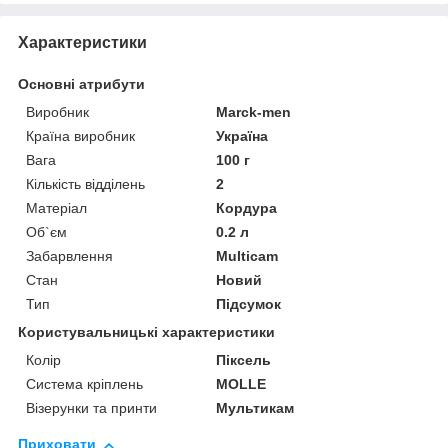
Характеристики
Основні атрибути
Виробник
Marck-men
Країна виробник
Україна
Вага
100 г
Кількість відділень
2
Матеріал
Кордура
Об`єм
0.2 л
Забарвлення
Multicam
Стан
Новий
Тип
Підсумок
Користувальницькі характеристики
Колір
Піксель
Система кріплень
MOLLE
Візерунки та принти
Мультикам
Приховати