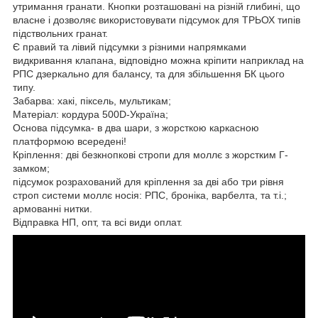
утримання гранати. Кнопки розташовані на різній глибині, що
власне і дозволяє використовувати підсумок для ТРЬОХ типів
підствольних гранат.
Є правий та лівий підсумки з різними напрямками
видкривання клапана, відповідно можна кріпити наприклад на
РПС дзеркально для балансу, та для збільшення БК цього
типу.
Забарва: хакі, піксель, мультикам;
Матеріал: кордура 500D-Україна;
Основа підсумка- в два шари, з жорсткою каркасною
платформою всередені!
Кріплення: дві безкнопкові стропи для моллє з жорстким Г-
замком;
підсумок розрахований для кріплення за дві або три рівня
строп системи моллє носія: РПС, броніка, варбелта, та т.і.;
армованні нитки.
Відправка НП, опт, та всі види оплат.