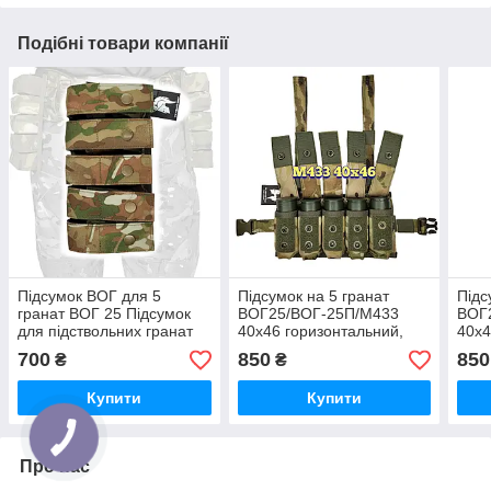
Подібні товари компанії
Підсумок ВОГ для 5
Підсумок на 5 гранат
Підс
гранат ВОГ 25 Підсумок
ВОГ25/ВОГ-25П/М433
ВОГ
для підствольних гранат
40х46 горизонтальний,
40х4
ВОГ-25
стегно-пояс, мультикам.
стег
700
850
850
₴
₴
В125
Купити
Купити
Про нас