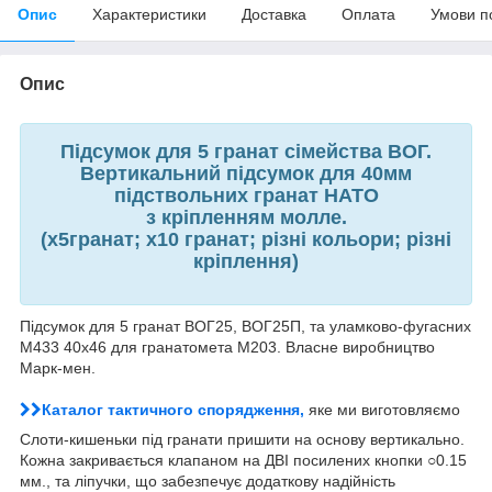
Опис
Характеристики
Доставка
Оплата
Умови п
Опис
Підсумок для 5 гранат сімейства ВОГ.
Вертикальний підсумок для 40мм
підствольних гранат НАТО
з кріпленням молле.
(х5гранат; х10 гранат; різні кольори; різні
кріплення)
Підсумок для 5 гранат ВОГ25, ВОГ25П, та уламково-фугасних
М433 40х46 для гранатомета М203. Власне виробництво
Марк-мен.
Каталог тактичного спорядження,
яке ми виготовляємо
Слоти-кишеньки під гранати пришити на основу вертикально.
Кожна закривається клапаном на ДВІ посилених кнопки ○0.15
мм., та ліпучки, що забезпечує додаткову надійність