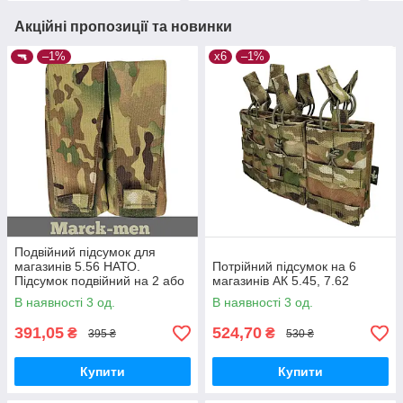
Акційні пропозиції та новинки
🔫
–1%
х6
–1%
Подвійний підсумок для
магазинів 5.56 НАТО.
Потрійний підсумок на 6
Підсумок подвійний на 2 або
магазинів АК 5.45, 7.62
4 магазини АR-15 5.56.
В наявності 3 од.
В наявності 3 од.
Multicam, закритий
391,05
524,70
₴
₴
395 ₴
530 ₴
Купити
Купити