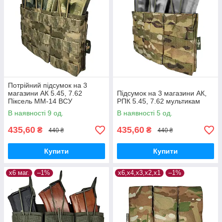
Потрійний підсумок на 3
магазини АК 5.45, 7.62
Підсумок на 3 магазини АК,
Піксель ММ-14 ВСУ
РПК 5.45, 7.62 мультикам
В наявності 9 од.
В наявності 5 од.
435,60
435,60
₴
₴
440 ₴
440 ₴
Купити
Купити
х6 маг.
–1%
х6,х4,х3,х2,х1
–1%