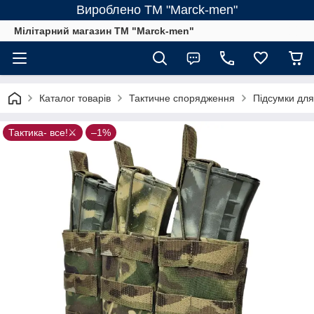
Вироблено ТМ "Marck-men"
Мілітарний магазин ТМ "Marck-men"
Каталог товарів
Тактичне спорядження
Підсумки для
Тактика- все!⚔️
–1%