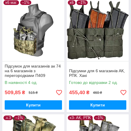
х6 маг.
–1%
х6
–1%
Підсумок для магазинів ак 74
на 6 магазинів з
Підсумки для 6 магазинів АК,
перегородками П409
РПК. Хакі
В наявності 4 од.
Готово до відправки 2 од.
509,85
455,40
₴
₴
515 ₴
460 ₴
Купити
Купити
⚔️3
–1%
х3- АК, РПК
–1%