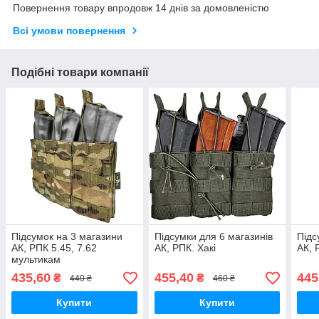
Повернення товару впродовж 14 днів за домовленістю
Всі умови повернення
Подібні товари компанії
Підсумок на 3 магазини
Підсумки для 6 магазинів
Підс
АК, РПК 5.45, 7.62
АК, РПК. Хакі
АК, 
мультикам
435,60
455,40
445
₴
₴
440 ₴
460 ₴
Купити
Купити