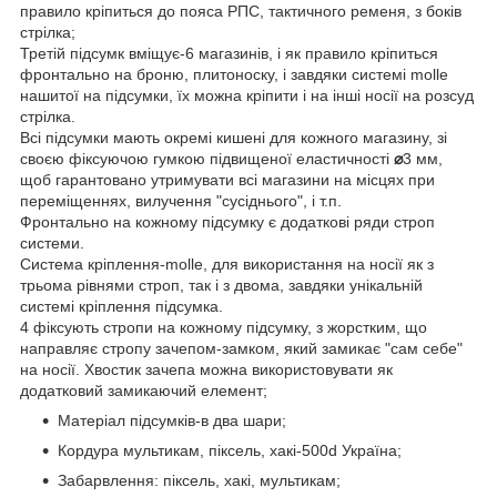
правило кріпиться до пояса РПС, тактичного ременя, з боків
стрілка;
Третій підсумк вміщує-6 магазинів, і як правило кріпиться
фронтально на броню, плитоноску, і завдяки системі molle
нашитої на підсумки, їх можна кріпити і на інші носії на розсуд
стрілка.
Всі підсумки мають окремі кишені для кожного магазину, зі
своєю фіксуючою гумкою підвищеної еластичності
⌀
3 мм,
щоб гарантовано утримувати всі магазини на місцях при
переміщеннях, вилучення "сусіднього", і т.п.
Фронтально на кожному підсумку є додаткові ряди строп
системи.
Система кріплення-molle, для використання на носії як з
трьома рівнями строп, так і з двома, завдяки унікальній
системі кріплення підсумка.
4 фіксують стропи на кожному підсумку, з жорстким, що
направляє стропу зачепом-замком, який замикає "сам себе"
на носії. Хвостик зачепа можна використовувати як
додатковий замикаючий елемент;
Матеріал підсумків-в два шари;
Кордура мультикам, піксель, хакі-500d Україна;
Забарвлення: піксель, хакі, мультикам;