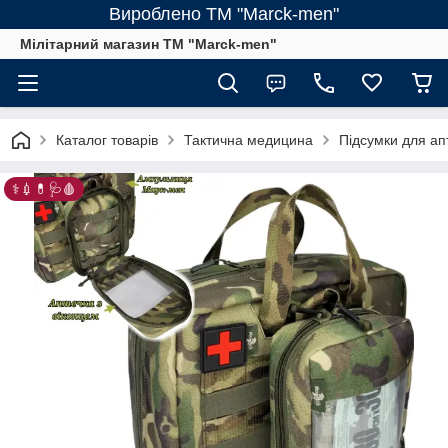
Вироблено ТМ "Marck-men"
Мілітарний магазин ТМ "Marck-men"
Каталог товарів
Тактична медицина
Підсумки для ап
⚕️💉💊🩺🩸