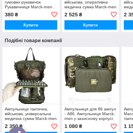
гумових рукавичок.
військова, оперативна
війс
Рукавичниця Marck-men.
медична сумка Marck-men
меди
Піксель. Р350
на х73+ ампул, А225.
на х
380
2 525
2 3
₴
₴
Марк-2
Мар
Купити
Купити
Подібні товари компанії
Ампульниця тактична,
Ампульниця для 86 ампул
Ампу
військова, універсальна
- А86. Ампульниця Marck-
Marc
медична сумка Marck-men
men у захисному корпусі.
такт
на х73+ ампул, хакі- А225.
Ампульниця тактична,
кріп
2 350
1 080
1 1
₴
₴
Марк-2
військова
захи