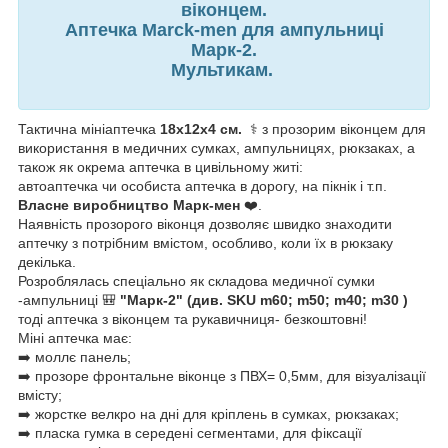
віконцем.
Аптечка Marck-men для ампульниці
Марк-2.
Мультикам.
Тактична мініаптечка
18х12х4 см.
⚕️ з прозорим віконцем для
використання в медичних сумках, ампульницях, рюкзаках, а
також як окрема аптечка в цивільному житі:
автоаптечка чи особиста аптечка в дорогу, на пікнік і т.п.
Власне виробництво Марк-мен
❤️.
Наявність прозорого віконця дозволяє швидко знаходити
аптечку з потрібним вмістом, особливо, коли їх в рюкзаку
декілька.
Розроблялась спеціально як складова медичної сумки
-ампульниці 🎒
"Марк-2" (див. SKU m60; m50; m40; m30 )
тоді аптечка з віконцем та рукавичниця- безкоштовні!
Міні аптечка має:
➡️ моллє панель;
➡️ прозоре фронтальне віконце з ПВХ= 0,5мм, для візуалізації
вмісту;
➡️ жорстке велкро на дні для кріплень в сумках, рюкзаках;
➡️ пласка гумка в середені сегментами, для фіксації