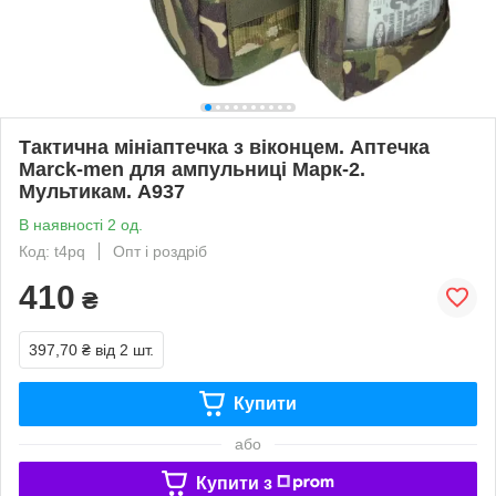
Тактична мініаптечка з віконцем. Аптечка
Marck-men для ампульниці Марк-2.
Мультикам. А937
В наявності 2 од.
Код: t4pq
Опт і роздріб
410
₴
397,70 ₴
від 2 шт.
Купити
або
Купити з