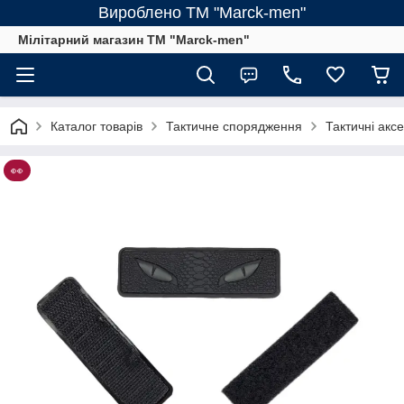
Вироблено ТМ "Marck-men"
Мілітарний магазин ТМ "Marck-men"
Каталог товарів
Тактичне спорядження
Тактичні акс
👀