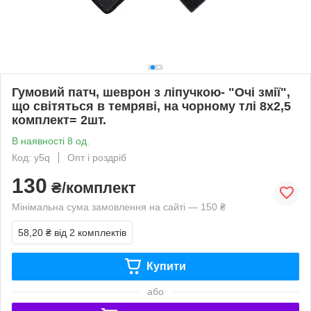
Гумовий патч, шеврон з ліпучкою- "Очі змії",
що світяться в темряві, на чорному тлі 8х2,5
комплект= 2шт.
В наявності 8 од.
Код: y5q
Опт і роздріб
130
₴/комплект
Мінімальна сума замовлення на сайті — 150 ₴
58,20 ₴
від 2 комплектів
Купити
або