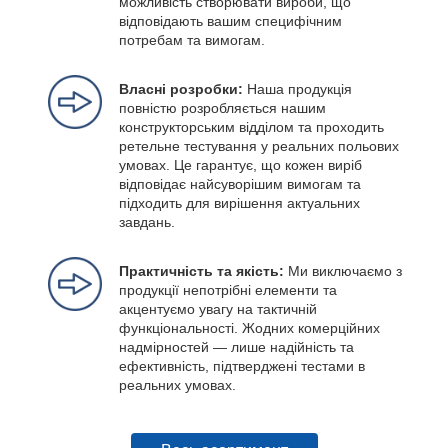
можливість створювати вироби, що
відповідають вашим специфічним
потребам та вимогам.
Власні розробки:
Наша продукція
повністю розробляється нашим
конструкторським відділом та проходить
ретельне тестування у реальних польових
умовах. Це гарантує, що кожен виріб
відповідає найсуворішим вимогам та
підходить для вирішення актуальних
завдань.
Практичність та якість:
Ми виключаємо з
продукції непотрібні елементи та
акцентуємо увагу на тактичній
функціональності. Жодних комерційних
надмірностей — лише надійність та
ефективність, підтверджені тестами в
реальних умовах.