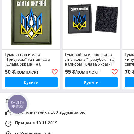
Гумова нашивка з
Гумовий патч, шеврон з
Гумо
"Тризубом" та написом
ліпучкою з "Тризубом" та
липу
"Слава Україні" на
написом "Слава Україні"
світ
зеленому тлі 3х4,
на чорному тлі 3х4,
на ч
50
55
70
₴/комплект
₴/комплект
комплект= 2шт.
комплект= 2шт.
Купити
Купити
Про нас
КНОПКА
ЗВ'ЯЗКУ
99% позитивних з 180 відгуків за рік
Працює з 13.11.2019
м. Хмельницький