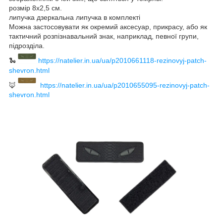
розмір 8х2,5 см.
липучка дзеркальна липучка в комплекті
Можна застосовувати як окремий аксесуар, прикрасу, або як
тактичний розпізнавальний знак, наприклад, певної групи,
підрозділа.
🐍
https://natelier.in.ua/ua/p2010661118-rezinovyj-patch-
shevron.html
🦊
https://natelier.in.ua/ua/p2010655095-rezinovyj-patch-
shevron.html