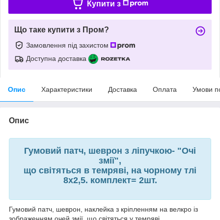
Купити з
Що таке купити з Пром?
Замовлення під захистом
Доступна доставка
Опис
Характеристики
Доставка
Оплата
Умови п
Опис
Гумовий патч, шеврон з ліпучкою- "Очі
змії",
що світяться в темряві, на чорному тлі
8х2,5. комплект= 2шт.
Гумовий патч, шеврон, наклейка з кріпленням на велкро із
зображенням очей змії, що світяться у темряві.