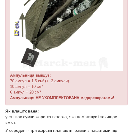
Ампульниця вміщує:
70 ампул = 1-5 см³ (+- 2 ампули)
10 ампул = 10 см³
6 ампул = 20 см³
Ампульниця НЕ УКОМПЛЕКТОВАНА медпрепаратами!
Як влаштована:
у стінках сумки жорстка вставка, яка пом'якшує і захищає
вміст.
У середині - три жорсткі планшетні рамки з нашитими під