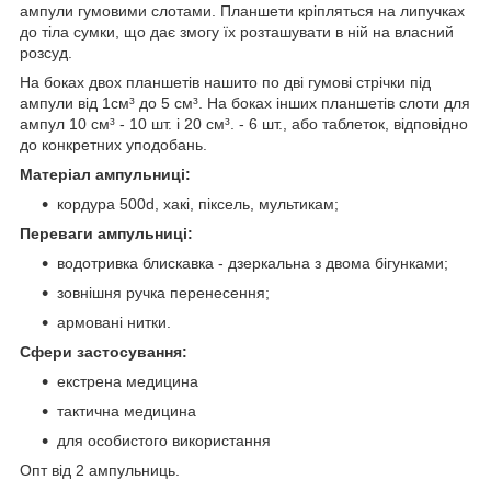
ампули гумовими слотами. Планшети кріпляться на липучках
до тіла сумки, що дає змогу їх розташувати в ній на власний
розсуд.
На боках двох планшетів нашито по дві гумові стрічки під
ампули від 1см³ до 5 см³. На боках інших планшетів слоти для
ампул 10 см³ - 10 шт. і 20 см³. - 6 шт., або таблеток, відповідно
до конкретних уподобань.
Матеріал ампульниці:
кордура 500d, хакі, піксель, мультикам;
Переваги ампульниці:
водотривка блискавка - дзеркальна з двома бігунками;
зовнішня ручка перенесення;
армовані нитки.
Сфери застосування:
екстрена медицина
тактична медицина
для особистого використання
Опт від 2 ампульниць.