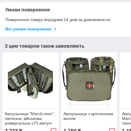
Умови повернення
Повернення товару впродовж 14 днів за домовленістю
Всі умови повернення
З цим товаром також замовляють
Ампульниця "Marck-men",
Ампульниця з кріпленням
Ампу
тактична, військова,
молле
Marc
універсальна х73 ампул-
такт
А222. "Марк-1"
кріп
2 222
1 150
1 1
₴
₴