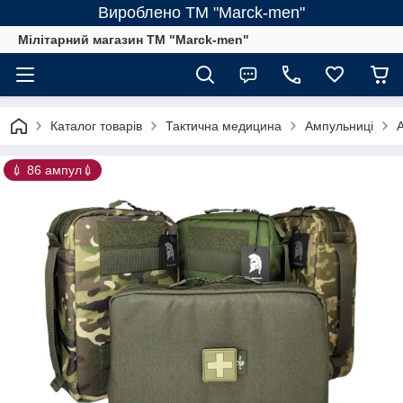
Вироблено ТМ "Marck-men"
Мілітарний магазин ТМ "Marck-men"
Каталог товарів
Тактична медицина
Ампульниці
💉 86 ампул💉