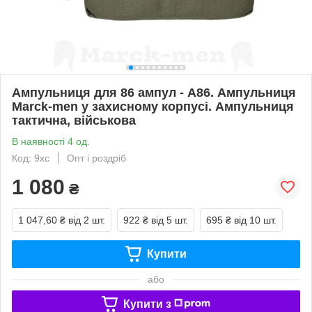
Ампульниця для 86 ампул - А86. Ампульниця
Marck-men у захисному корпусі. Ампульниця
тактична, військова
В наявності 4 од.
Код: 9xc
Опт і роздріб
1 080
₴
1 047,60 ₴
від 2 шт.
922 ₴
від 5 шт.
695 ₴
від 10 шт.
Купити
або
Купити з