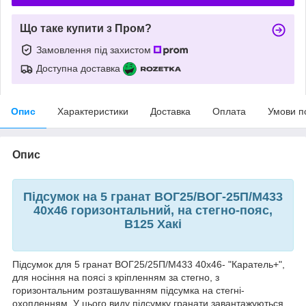
Що таке купити з Пром?
Замовлення під захистом
Доступна доставка
Опис
Характеристики
Доставка
Оплата
Умови п
Опис
Підсумок на 5 гранат ВОГ25/ВОГ-25П/М433
40х46 горизонтальний, на стегно-пояс,
В125 Хакі
Підсумок для 5 гранат ВОГ25/25П/М433 40х46- "Каратель+",
для носіння на поясі з кріпленням за стегно, з
горизонтальним розташуванням підсумка на стегні-
охопленням. У цього виду підсумку гранати завантажуються