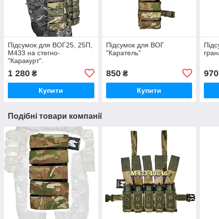
Підсумок для ВОГ25, 25П,
Підсумок для ВОГ
Підс
М433 на стегно-
"Каратель"
гран
"Каракурт".
1 280
850
970
₴
₴
Купити
Купити
Подібні товари компанії