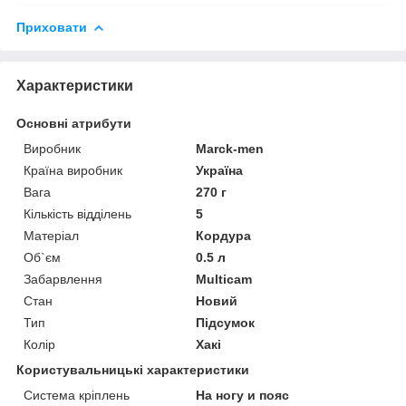
Приховати
Характеристики
Основні атрибути
Виробник
Marck-men
Країна виробник
Україна
Вага
270 г
Кількість відділень
5
Матеріал
Кордура
Об`єм
0.5 л
Забарвлення
Multicam
Стан
Новий
Тип
Підсумок
Колір
Хакі
Користувальницькі характеристики
Система кріплень
На ногу и пояс