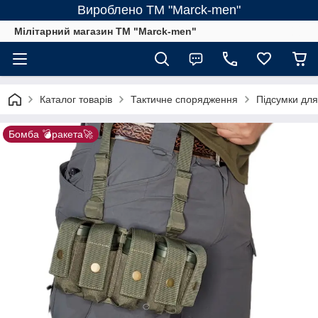
Вироблено ТМ "Marck-men"
Мілітарний магазин ТМ "Marck-men"
Каталог товарів
Тактичне спорядження
Підсумки для
Бомба 💣ракета🚀