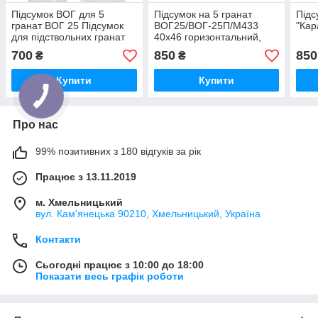
Підсумок ВОГ для 5
Підсумок на 5 гранат
Підс
гранат ВОГ 25 Підсумок
ВОГ25/ВОГ-25П/М433
"Кар
для підствольних гранат
40х46 горизонтальний,
ВОГ-25
стегно-пояс, мультикам.
700
850
850
₴
₴
В125
Купити
Купити
Про нас
99% позитивних з 180 відгуків за рік
Працює з 13.11.2019
м. Хмельницький
вул. Кам'янецька 90210, Хмельницький, Україна
Контакти
Сьогодні працює з 10:00 до 18:00
Показати весь графік роботи