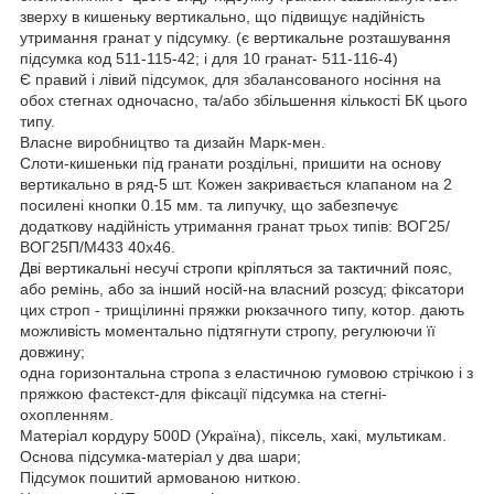
зверху в кишеньку вертикально, що підвищує надійність
утримання гранат у підсумку. (є вертикальне розташування
підсумка код 511-115-42; і для 10 гранат- 511-116-4)
Є правий і лівий підсумок, для збалансованого носіння на
обох стегнах одночасно, та/або збільшення кількості БК цього
типу.
Власне виробництво та дизайн Марк-мен.
Слоти-кишеньки під гранати роздільні, пришити на основу
вертикально в ряд-5 шт. Кожен закривається клапаном на 2
посилені кнопки 0.15 мм. та липучку, що забезпечує
додаткову надійність утримання гранат трьох типів: ВОГ25/
ВОГ25П/М433 40х46.
Дві вертикальні несучі стропи кріпляться за тактичний пояс,
або ремінь, або за інший носій-на власний розсуд; фіксатори
цих строп - трищілинні пряжки рюкзачного типу, котор. дають
можливість моментально підтягнути стропу, регулюючи її
довжину;
одна горизонтальна стропа з еластичною гумовою стрічкою і з
пряжкою фастекст-для фіксації підсумка на стегні-
охопленням.
Матеріал кордуру 500D (Україна), піксель, хакі, мультикам.
Основа підсумка-матеріал у два шари;
Підсумок пошитий армованою ниткою.