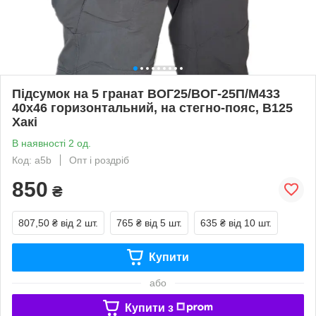
Підсумок на 5 гранат ВОГ25/ВОГ-25П/М433
40х46 горизонтальний, на стегно-пояс, В125
Хакі
В наявності 2 од.
Код: a5b
Опт і роздріб
850
₴
807,50 ₴
від 2 шт.
765 ₴
від 5 шт.
635 ₴
від 10 шт.
Купити
або
Купити з