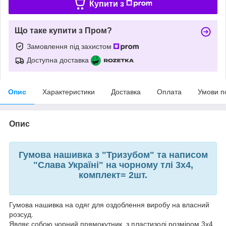
Купити з
Що таке купити з Пром?
Замовлення під захистом
Доступна доставка
Опис
Характеристики
Доставка
Оплата
Умови п
Опис
Гумова нашивка з "Тризубом" та написом
"Слава Україні" на чорному тлі 3х4,
комплект= 2шт.
Гумова нашивка на одяг для оздоблення виробу на власний
розсуд.
Являє собою чорний прямокутник з пластизолі розміром 3х4