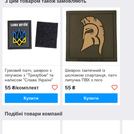
З цим товаром також замовляють
Гумовий патч, шеврон з
Шеврон тактичний із
ліпучкою з "Тризубом" та
шоломом спартанця, патч
написом "Слава Україні"
липучка ПВХ з лого
на чорному тлі 3х4,
"Marck-men"
55
55
₴/комплект
₴
комплект= 2шт.
Купити
Купити
Подібні товари компанії