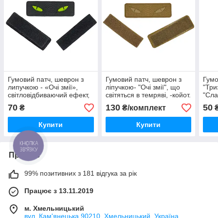
Гумовий патч, шеврон з
Гумовий патч, шеврон з
Гумо
липучкою - «Очі змії»,
ліпучкою- "Очі змії", що
"Три
світловідбиваючий ефект,
світяться в темряві, -койот.
"Сла
на чорному тлі, 8х2,5см.
8х2,5 комплект= 2шт.
зеле
70
130
50
₴
₴/комплект
₴
комп
Купити
Купити
КНОПКА
ЗВ'ЯЗКУ
Про нас
99% позитивних з 181 відгука за рік
Працює з 13.11.2019
м. Хмельницький
вул. Кам'янецька 90210, Хмельницький, Україна