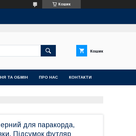
Кошик
Кошик
НЯ ТА ОБМІН
ПРО НАС
КОНТАКТИ
перний для паракорда,
зки. Підсумок футляр