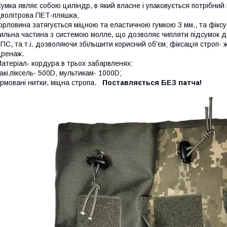
умка являє собою циліндр, в який власне і упаковується потрібний
волітрова ПЕТ-пляшка;
орловина затягується міцною та еластичною гумкою 3 мм., та фіксу
ильна частина з системою молле, що дозволяє чипляти підсумок д
ПС, та т.і. дозволяючи збільшити корисний об'єм; фіксація строп- 
ренаж.
атеріал- кордура в трьох забарвленях:
акі,піксель- 500D, мультикам- 1000D;
рмовані нитки, міцна стропа.
Поставляється БЕЗ патча!