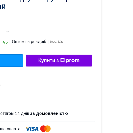
ий
 од.
Оптом і в роздріб
Код:
b3i
Купити з
і
ротягом 14 днів
за домовленістю