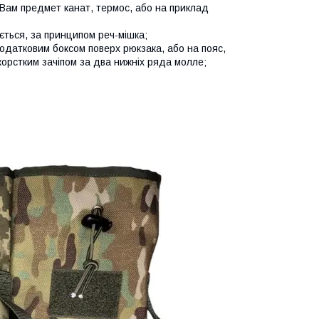
 Вам предмет канат, термос, або на приклад
ється, за принципом реч-мішка;
одатковим боксом поверх рюкзака, або на пояс,
жорстким зачіпом за два нижніх ряда молле;