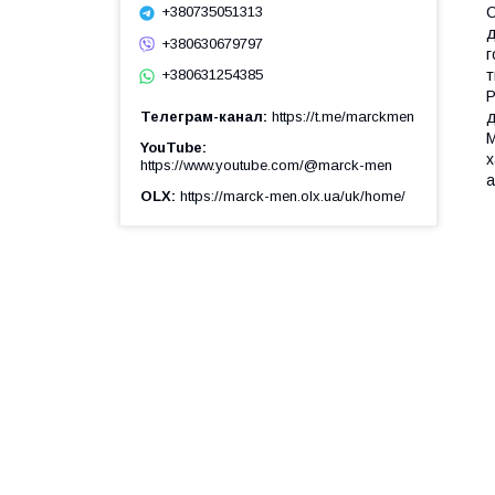
С
+380735051313
д
+380630679797
г
т
+380631254385
Р
Телеграм-канал
https://t.me/marckmen
д
М
YouTube
х
https://www.youtube.com/@marck-men
а
OLX
https://marck-men.olx.ua/uk/home/