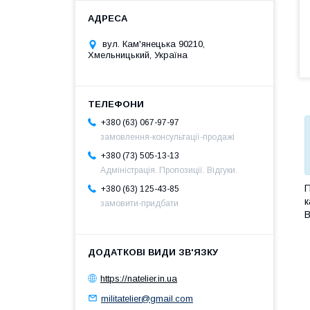
вул. Кам'янецька 90210,
Хмельницький, Україна
+380 (63) 067-97-97
замовлення-консультації-продажі
+380 (73) 505-13-13
Адміністрація. Пропозиції. Відгуки.
П
+380 (63) 125-43-85
к
замовити-придбати
В
https://natelier.in.ua
militatelier@gmail.com