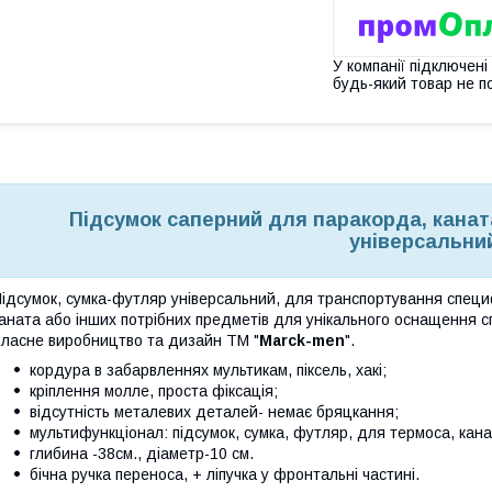
У компанії підключені
будь-який товар не п
Підсумок саперний для паракорда, канат
універсальни
ідсумок, сумка-футляр універсальний, для транспортування специ
аната або інших потрібних предметів для унікального оснащення 
ласне виробництво та дизайн ТМ "
Marck-men
".
кордура в забарвленнях мультикам, піксель, хакі;
кріплення молле, проста фіксація;
відсутність металевих деталей- немає бряцкання;
мультифункціонал: підсумок, сумка, футляр, для термоса, кана
глибина -38см., діаметр-10 см.
бічна ручка переноса, + ліпучка у фронтальні частині.