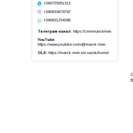
+380735051313
+380630679797
+380631254385
Телеграм-канал
https://t.me/marckmen
YouTube
https://www.youtube.com/@marck-men
OLX
https://marck-men.olx.ua/uk/home/
О