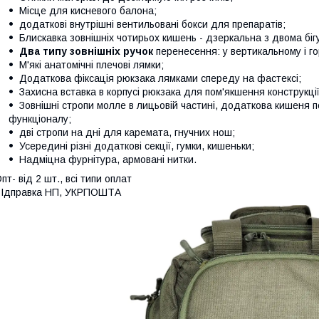
Місце для кисневого балона;
додаткові внутрішні вентильовані бокси для препаратів;
Блискавка зовнішніх чотирьох кишень - дзеркальна з двома біг
Два типу зовнішніх ручок
перенесення: у вертикальному і г
М'які анатомічні плечові лямки;
Додаткова фіксація рюкзака лямками спереду на фастексі;
Захисна вставка в корпусі рюкзака для пом'якшення конструкції
Зовнішні стропи молле в лицьовій частині, додаткова кишеня 
функціоналу;
дві стропи на дні для каремата, гнучних нош;
Усередині різні додаткові секції, гумки, кишеньки;
Надміцна фурнітура, армовані нитки.
пт- від 2 шт., всі типи оплат
ВІдправка НП, УКРПОШТА