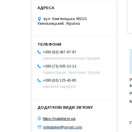
вул. Кам'янецька 90210,
Хмельницький, Україна
+380 (63) 067-97-97
замовлення-консультації-продажі
+380 (73) 505-13-13
Адміністрація. Пропозиції. Відгуки.
Р
+380 (63) 125-43-85
в
замовити-придбати
М
https://natelier.in.ua
П
militatelier@gmail.com