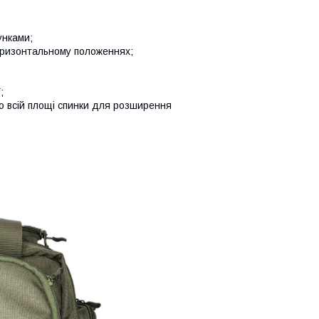
унками;
оризонтальному положеннях;
;
по всій площі спинки для розширення