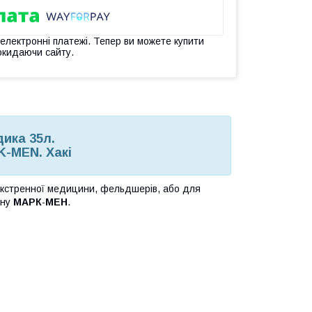
 електронні платежі. Тепер ви можете купити
окидаючи сайту.
ика 35л.
-MEN. Хакі
екстренної медицини, фельдшерів, або для
йну
МАРК
-
МЕН
.