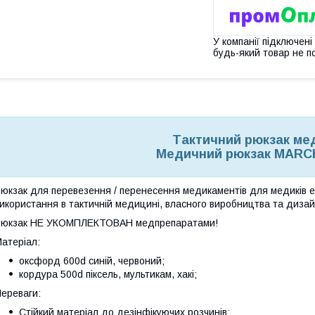
У компанії підключені
будь-який товар не п
Тактичний рюкзак мед
Медичний рюкзак MARCK
юкзак для перевезення / перенесення медикаментів для медиків 
икористання в тактичній медицині, власного виробництва та диза
Рюкзак НЕ УКОМПЛЕКТОВАН медпрепаратами!
атеріал:
оксфорд 600d синій, червоний;
кордура 500d піксель, мультикам, хакі;
ереваги:
Стійкий матеріал до дезінфікуючих розчинів;