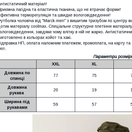
нтистатичний матеріал!
риємна лагідна та еластична тканина, що не втрачає форми!
фективна терморегуляція та швидке вологовідведення!
утболка чоловіча від "Marck-men" з вишитим тризубом по центру в
отик матеріалу coolmax. Спеціальне структурне плетіння матеріал
ологовідведення, завдяки чому влітку в ній не жарко. Антистатичн
иготовлено в кольорах койот та хакі.
ідправка НП, оплата наложним платежем, промоплата, на карту та 
пт.
Параметри розмірі
XXL
XL
Довжина по
77
75
спинці
Довжина
20
19
рукава
Ширина під
59
57
рукавами