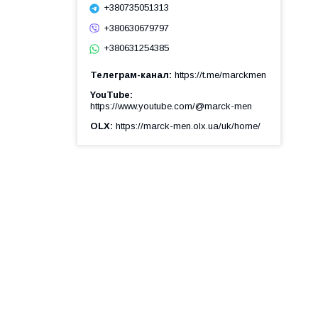
+380735051313
+380630679797
+380631254385
Телеграм-канал
https://t.me/marckmen
YouTube
https://www.youtube.com/@marck-men
OLX
https://marck-men.olx.ua/uk/home/