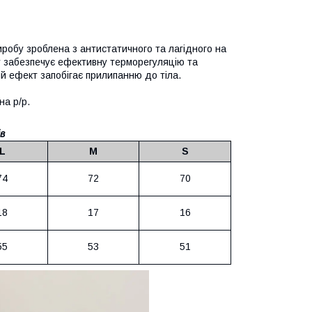
иробу зроблена з антистатичного та лагідного на
у забезпечує ефективну терморегуляцію та
ий ефект запобігає прилипанню до тіла.
на р/р.
в
L
M
S
74
72
70
18
17
16
55
53
51