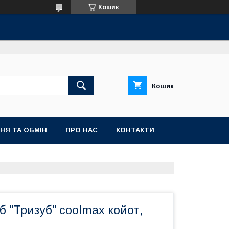
Кошик
Кошик
НЯ ТА ОБМІН
ПРО НАС
КОНТАКТИ
б "Тризуб" coolmax койот,