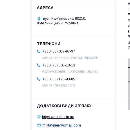
А
П
Е
вул. Кам'янецька 90210,
Ф
Хмельницький, Україна
д
в
В
В
О
+380 (63) 067-97-97
замовлення-консультації-продажі
+380 (73) 505-13-13
Адміністрація. Пропозиції. Відгуки.
+380 (63) 125-43-85
замовити-придбати
https://natelier.in.ua
militatelier@gmail.com