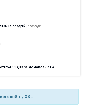
птом і в роздріб
Код:
x1p8
і
ротягом 14 днів
за домовленістю
lmax койот, XXL