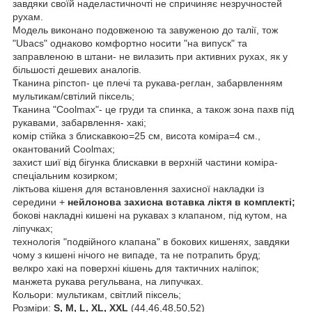
завдяки своїй наделастичночті не спричиняє незручностей
рухам.
Модель виконано подовженою та завуженою до талії, тож
"Ubacs" однаково комфортно носити "на випуск" та
заправленою в штани- не вилазить при активних рухах, як у
більшості дешевих аналогів.
Тканина ріпстоп- це плечі та рукава-реглан, забарвленням
мультикам/свтілий піксель;
Тканина "Coolmax"- це груди та спинка, а також зона пахв під
рукавами, забарвлення- хакі;
комір стійка з блискавкою=25 см, висота коміра=4 см.,
окантований Coolmax;
захист шиї від бігунка блискавки в верхній частини коміра-
спеціальним козирком;
ліктьова кішеня для встановлення захисної накладки із
середини +
нейлонова захисна вставка ліктя в комплекті;
бокові накладні кишені на рукавах з клапаном, під кутом, на
ліпучках;
технологія "подвійного клапана" в бокових кишенях, завдяки
чому з кишені нічого не випаде, та не потрапить бруд;
велкро хакі на поверхні кішень для тактичних наліпок;
манжета рукава регульвана, на липучках.
Кольори: мультикам, світлий піксель;
Розміри:
S, M, L, XL, XXL
(44,46,48,50,52)