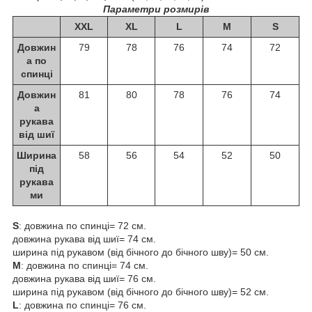
Параметри розмирів
XXL
XL
L
M
S
Довжин
79
78
76
74
72
а по
спинці
Довжин
81
80
78
76
74
а
рукава
від шиї
Ширина
58
56
54
52
50
під
рукава
ми
S
: довжина по спинці= 72 см.
довжина рукава від шиї= 74 см.
ширина під рукавом (від бічного до бічного шву)= 50 см.
М
: довжина по спинці= 74 см.
довжина рукава від шиї= 76 см.
ширина під рукавом (від бічного до бічного шву)= 52 см.
L
: довжина по спинці= 76 см.