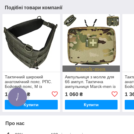
Подібні товари компанії
Тактичний широкий
Ампульниця з молле для
Такт
анатомічний пояс. РПС.
66 ампул. Тактична
анат
Бойовий пояс, М із
ампульниця Marck-men із
Бойо
системою молле. П700.
захисним корпусом.
сист
1 312,50
1 060
1 3
₴
₴
Мультикам. «Міні+М».
Купити
Купити
Про нас