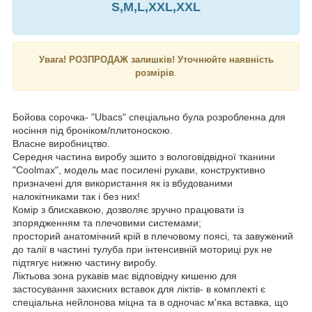
S,M,L,XXL,XXL
Увага!
РОЗПРОДАЖ
залишків! Уточнюйте наявність
розмірів
.
Бойова сорочка- "Ubacs" спеціально була розробленна для
носіння під броніком/плитоноскою.
Власне виробництво.
Середня частина виробу зшито з вологовідвідної тканини
"Coolmax", модель має посилені рукави, конструктивно
призначені для використання як із вбудованими
налокітниками так і без них!
Комір з блискавкою, дозволяє зручно працювати із
зпорядженням та плечовими системами;
просторий анатомічний крій в плечовому поясі, та завужений
до талії в частині тулуба при інтенсивній моториці рук не
підтягує нижню частину виробу.
Ліктьова зона рукавів має відповідну кишеню для
застосування захисних вставок для ліктів- в комплекті є
спеціальна нейлонова міцна та в одночас м'яка вставка, що