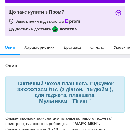
Що таке купити з Пром?
Замовлення під захистом
Доступна доставка
Опис
Характеристики
Доставка
Оплата
Умови п
Опис
Тактичний чохол планшета, Підсумок
33х23х13
см.
/15', (з діагон.=15'дюйм.),
для гаджета, планшета.
Мультикам. "Гігант"
Сумка-підсумок захисна для планшета, іншого гаджета/
пристрою, власного виробництва -
"МАРК-МЕН".
Сумка у діагоналі має 15'/38 см., тому підходить для