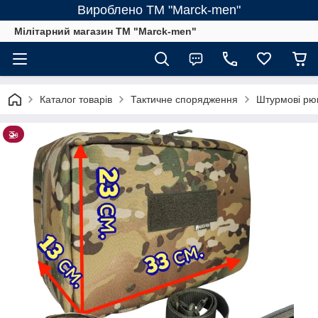
Вироблено ТМ "Marck-men"
Мілітарний магазин ТМ "Marck-men"
Каталог товарів
Тактичне спорядження
Штурмові рюкз
🚁