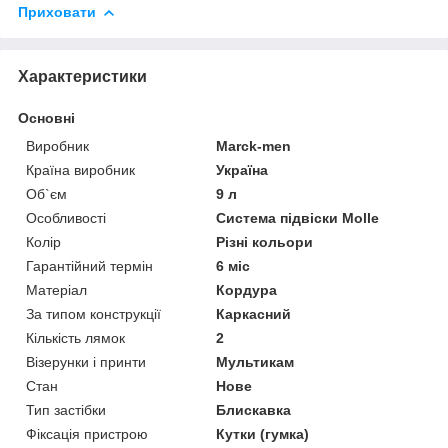
Приховати
Характеристики
Основні
Виробник
Marck-men
Країна виробник
Україна
Об`єм
9 л
Особливості
Система підвіски Molle
Колір
Різні кольори
Гарантійний термін
6 міс
Матеріал
Кордура
За типом конструкції
Каркасний
Кількість лямок
2
Візерунки і принти
Мультикам
Стан
Нове
Тип застібки
Блискавка
Фіксація пристрою
Кутки (гумка)