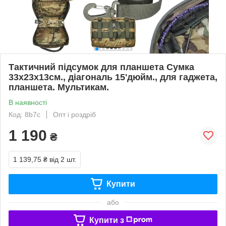
Тактичний підсумок для планшета Сумка
33х23х13см., діагональ 15'дюйм., для гаджета,
планшета. Мультикам.
В наявності
Код: 8b7c
Опт і роздріб
1 190
₴
1 139,75 ₴
від 2 шт.
Купити
або
Купити з