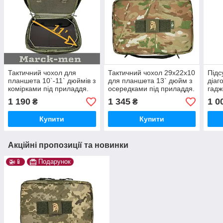
Тактичний чохол для
Тактичний чохол 29х22х10
Підс
планшета 10`-11` дюймів з
для планшета 13` дюйм з
діаг
комірками під приладдя.
осередками під приладдя.
гадж
Адмін підсумок для
Адмін підсумок для
Мул
1 190
1 345
1 0
₴
₴
планшета. П771
планшета.
Купити
Купити
Акційні пропозиції та новинки
🚁📱
Подарунок