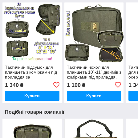
Тактичний підсумок для
Тактичний чохол для
Такт
планшета з комірками під
планшета 10`-11` дюймів з
для 
приладдя за
комірками під приладдя.
осер
ІНДИВІДУАЛЬНИМИ
Адмін підсумок без моллє
Адмі
1 340
1 100
1 3
₴
₴
ПАРАМЕТРАМИ
для планшета
план
ЗАМОВНИКА
Купити
Купити
Подібні товари компанії