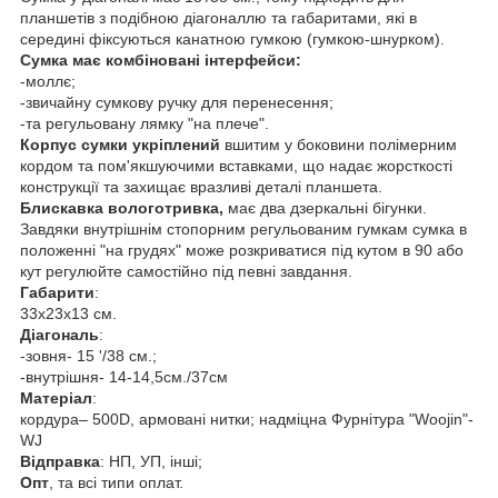
планшетів з подібною діагоналлю та габаритами, які в
середині фіксуються канатною гумкою (гумкою-шнурком).
Сумка має комбіновані інтерфейси:
-моллє;
-звичайну сумкову ручку для перенесення;
-та регульовану лямку "на плече".
Корпус сумки укріплений
вшитим у боковини полімерним
кордом та пом'якшуючими вставками, що надає жорсткості
конструкції та захищає вразливі деталі планшета.
Блискавка вологотривка,
має два дзеркальні бігунки.
Завдяки внутрішнім стопорним регульованим гумкам сумка в
положенні "на грудях" може розкриватися під кутом в 90 або
кут регулюйте самостійно під певні завдання.
Габарити
:
33х23х13 см.
Діагональ
:
-зовня- 15 '/38 см.;
-внутрішня- 14-14,5см./37см
Матеріал
:
кордура– 500D, армовані нитки; надміцна Фурнітура "Woojin"-
WJ
Відправка
: НП, УП, інші;
Опт
, та всі типи оплат.