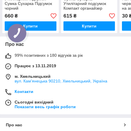
Сумка Сухарка Підсумок
Утилітарний подсумок
черв
чорний
Компакт органайзер
на а
MARCK-MEN для моллє
660
615
30
₴
₴
чи на пояс. ЧОРНА
Купити
Купити
Про нас
99% позитивних з 180 відгуків за рік
Працює з 13.11.2019
м. Хмельницький
вул. Кам'янецька 90210, Хмельницький, Україна
Контакти
Сьогодні вихідний
Показати весь графік роботи
Про нас