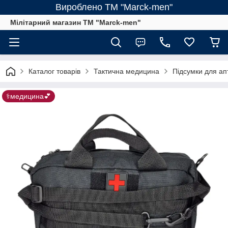
Вироблено ТМ "Marck-men"
Мілітарний магазин ТМ "Marck-men"
Каталог товарів
Тактична медицина
Підсумки для ап
⚕️медицина💕