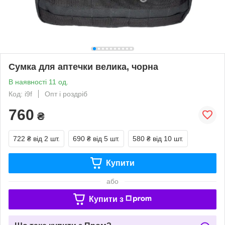
Сумка для аптечки велика, чорна
В наявності 11 од.
Код: i9f
Опт і роздріб
760
₴
722 ₴
від 2 шт.
690 ₴
від 5 шт.
580 ₴
від 10 шт.
Купити
або
Купити з