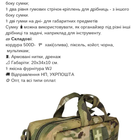
боку сумки;
⚕️ два рівня гумових стрічок-кріплень для дрібниць - з іншого
боку сумки.
⚕️ дві гумки на дні- для габаритних предметів
Сумку 🧳можна використовувати, як органайзер під різні інші
дрібниці та задачі, наприклад для інструменту.
🧱
Складові
:
кордура 500D- 🚥 хакі(олива), піксель, койот, чорна,
мультикам;
🧵 Армовані нитки, дренаж
📐 Габаріти: 20х34х10 см.
⚕️ якісна фурнітура WJ
🚚 Відправлення НП, УКРПОШТА
🪙 Опт, та всі типи оплат.