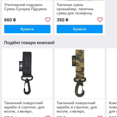
Утилітарний подсумок
Тактична сумка
Сумка Сухарка Підсумок
органайзер, тактична
сумка для телефону,
тактичний компакт
660
350
₴
₴
органайзер, компакт
сумка.
Купити
Купити
Подібні товари компанії
Тактичний поворотний
Тактичний поворотний
Комп
карабін зі стропою, для
карабін зі стропою, для
пово
молле, з велкро,
молле, з велкро,
для 
поворотний гачок зі
поворотний гачок зі
такт