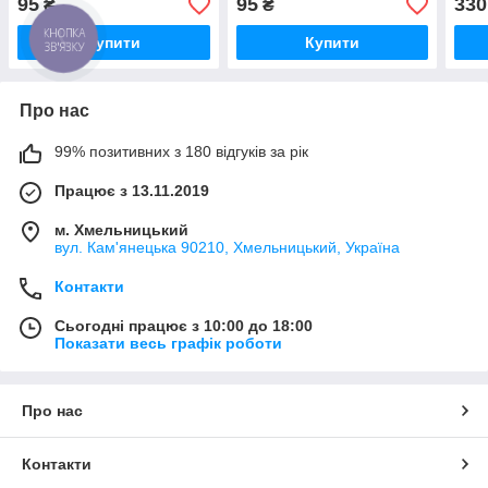
95
95
330
₴
₴
стропою, чорний. К873
стропою, піксель. К873
"Х-t
КНОПКА
Купити
Купити
ЗВ'ЯЗКУ
Про нас
99% позитивних з 180 відгуків за рік
Працює з 13.11.2019
м. Хмельницький
вул. Кам'янецька 90210, Хмельницький, Україна
Контакти
Сьогодні працює з 10:00 до 18:00
Показати весь графік роботи
Про нас
Контакти