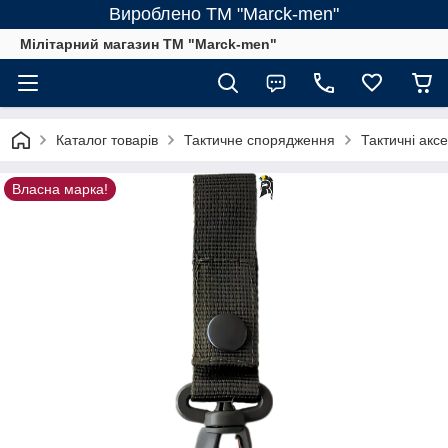
Вироблено ТМ "Marck-men"
Мілітарний магазин ТМ "Marck-men"
Каталог товарів
Тактичне спорядження
Тактичні акс
Власна марка!