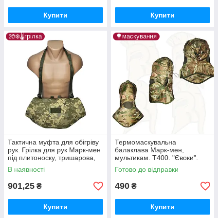
Купити
Купити
🧤❄️🌡️грілка
🌳маскування
Тактична муфта для обігріву
Термомаскувальна
рук. Грілка для рук Марк-мен
балаклава Марк-мен,
під плитоноску, тришарова,
мультикам. Т400. "Євоки".
три типи кріплень
В наявності
Готово до відправки
901,25
490
₴
₴
Купити
Купити