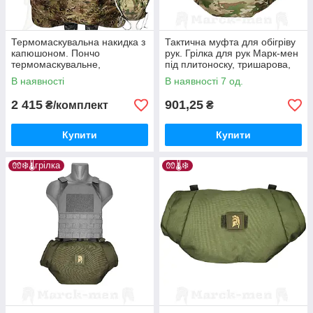
Термомаскувальна накидка з
Тактична муфта для обігріву
капюшоном. Пончо
рук. Грілка для рук Марк-мен
термомаскувальне,
під плитоноску, тришарова,
мультикам. Комплект
три типи кріплень
В наявності
В наявності 7 од.
антитепловізор «Покрова»
2 415
901,25
₴/комплект
₴
Купити
Купити
🧤❄️🌡️грілка
🧤🌡️❄️