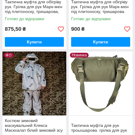
Тактична муфта для обігріву
Тактична муфта для обігріву
рук. Грілка для рук Марк-мен
рук. Грілка для рук Марк-мен
під плитоноску, тришарова,
під плитоноску, тришарова.
три типи кріплень
Готово до відправки
Готово до відправки
875,50
900
₴
₴
Купити
Купити
❄️☃️
Новинка
Костюм зимовий
маскувальний Клякса
Тактична муфта для рук
Маскхалат білий зимовий зсу
троьхшарова. грілка для рук