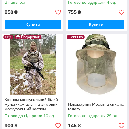
Маскхалат клякса
В наявності
Готово до відправки 4 од.
850
755
₴
₴
Купити
Купити
❄️☃️
Подарунок
Новинка
Костюм маскувальний білий
мультикам альпіна Зимовий
Накомарник Москітна сітка на
маскувальний костюм
голову
multicam alpine
Готово до відправки 10 од.
Готово до відправки 29 од.
900
145
₴
₴