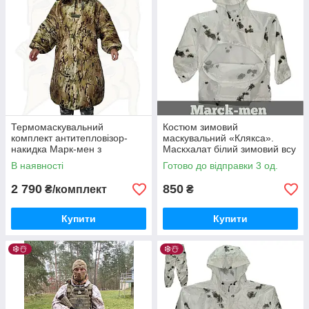
Термомаскувальний
Костюм зимовий
комплект антитепловізор-
маскувальний «Клякса».
накидка Марк-мен з
Маскхалат білий зимовий всу
рукавами, термобалаклавою
Маскхалат плямистий. L/52
В наявності
Готово до відправки 3 од.
та чохлом. "Покрова+"
2 790
850
₴/комплект
₴
Купити
Купити
❄️☃️
❄️☃️