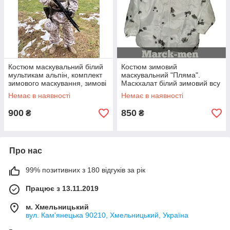
Костюм маскувальний білий
Костюм зимовий
мультикам альпін, комплект
маскувальний "Пляма".
зимового маскування, зимові
Маскхалат білий зимовий всу
маскувальні штани, 54-XL
з вертикальною блискавкою,
Немає в наявності
Немає в наявності
з плямами. XL/54
900
850
₴
₴
Про нас
99% позитивних з 180 відгуків за рік
Працює з 13.11.2019
м. Хмельницький
вул. Кам'янецька 90210, Хмельницький, Україна