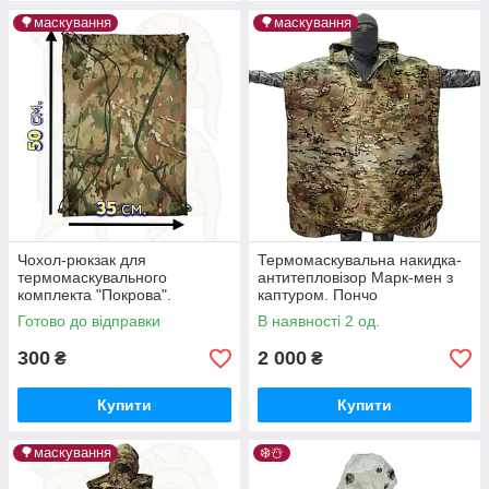
🌳маскування
🌳маскування
Чохол-рюкзак для
Термомаскувальна накидка-
термомаскувального
антитепловізор Марк-мен з
комплекта "Покрова".
каптуром. Пончо
Мультикам, Оксфорд. П177
термомаскувальне
Готово до відправки
В наявності 2 од.
мультикам. "Покрова". П964
300
2 000
₴
₴
Купити
Купити
🌳маскування
❄️☃️