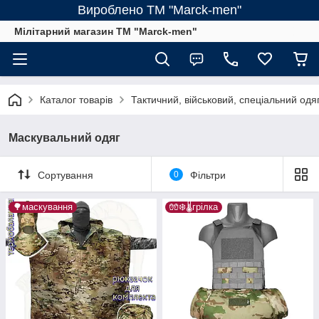
Вироблено ТМ "Marck-men"
Мілітарний магазин ТМ "Marck-men"
Каталог товарів
Тактичний, військовий, спеціальний одя
Маскувальний одяг
Сортування
0
Фільтри
🌳маскування
🧤❄️🌡️грілка